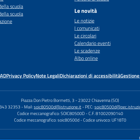
della scuola
Le novità
della scuola
Le notizie
azione
I comunicati
Le circolari
Calendario eventi
Le scadenze
Albo online
MAD
Privacy Policy
Note Legali
Dichiarazioni di accessibilità
Gestione
Piazza Don Pietro Bormetti, 3
-
23022 Chiavenna (SO)
0343 32353
- Mail:
soic80500d@istruzione.it
- PEC:
soic80500d@pec.istruzio
Codice meccanografico: SOIC80500D
- C.F. 81002090140
Codice meccanografico: soic80500d
- Codice univoco: UF18T0