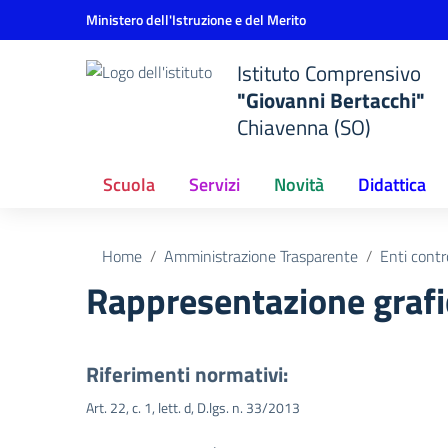
Vai ai contenuti
Vai al menu di navigazione
Vai al footer
Ministero dell'Istruzione e del Merito
Istituto Comprensivo
"Giovanni Bertacchi"
Chiavenna (SO)
Scuola
Servizi
Novità
Didattica
Home
Amministrazione Trasparente
Enti contr
Rappresentazione grafi
Riferimenti normativi:
Art. 22, c. 1, lett. d, D.lgs. n. 33/2013