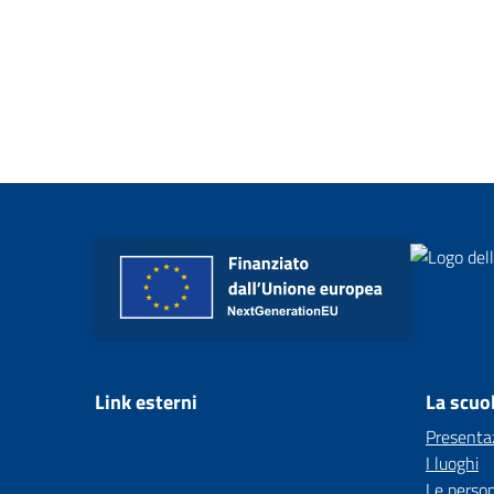
Link esterni
La scuo
Presenta
I luoghi
Le perso