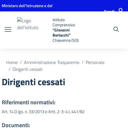
Vai ai contenuti
Vai al menu di navigazione
Vai al footer
Ministero dell'Istruzione e del
Accedi
Merito
Istituto
Comprensivo
"Giovanni
Bertacchi"
Chiavenna (SO)
Home
Amministrazione Trasparente
Personale
Dirigenti cessati
Dirigenti cessati
Riferimenti normativi:
Art. 14 D.lgs. n. 33/2013 e Artt. 2-3-4 L 441/82
Documenti: