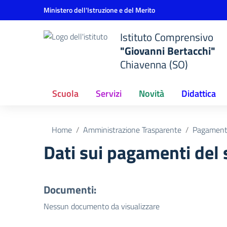
Vai ai contenuti
Vai al menu di navigazione
Vai al footer
Ministero dell'Istruzione e del Merito
Istituto Comprensivo
"Giovanni Bertacchi"
Chiavenna (SO)
Scuola
Servizi
Novità
Didattica
Home
Amministrazione Trasparente
Pagamenti
Dati sui pagamenti del 
Documenti:
Nessun documento da visualizzare