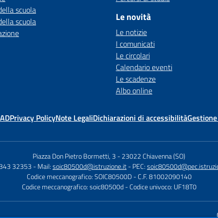
della scuola
Le novità
della scuola
Le notizie
azione
I comunicati
Le circolari
Calendario eventi
Le scadenze
Albo online
MAD
Privacy Policy
Note Legali
Dichiarazioni di accessibilità
Gestione
Piazza Don Pietro Bormetti, 3
-
23022 Chiavenna (SO)
0343 32353
- Mail:
soic80500d@istruzione.it
- PEC:
soic80500d@pec.istruzio
Codice meccanografico: SOIC80500D
- C.F. 81002090140
Codice meccanografico: soic80500d
- Codice univoco: UF18T0