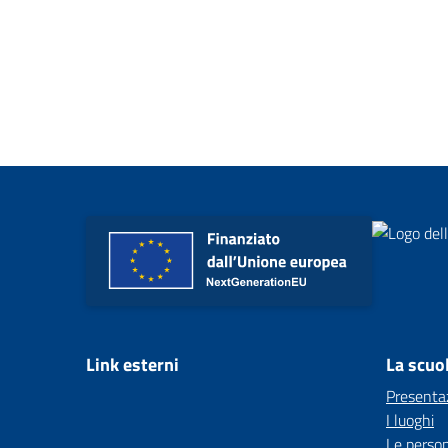
Link esterni
La scuo
Presenta
I luoghi
Le perso