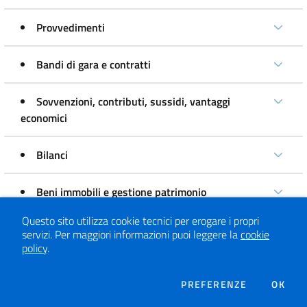
Provvedimenti
Bandi di gara e contratti
Sovvenzioni, contributi, sussidi, vantaggi
economici
Bilanci
Beni immobili e gestione patrimonio
Questo sito utilizza cookie tecnici per erogare i propri
Controlli e rilievi sull'amministrazione
servizi.
Per maggiori informazioni puoi leggere la
cookie
policy
.
Servizi erogati
DEI COOKIE
PREFERENZE
OK
Pagamenti dell' amministrazione