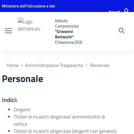
Vai ai contenuti
Vai al menu di navigazione
Vai al footer
Ministero dell'Istruzione e del
Accedi
Merito
Istituto
Comprensivo
"Giovanni
Bertacchi"
Chiavenna (SO)
Home
Amministrazione Trasparente
Personale
Personale
Indici:
Dirigenti
Titolari di incarichi dirigenziali amministrativi di
vertice
Titolari di incarichi dirigenziali (dirigenti non generali)