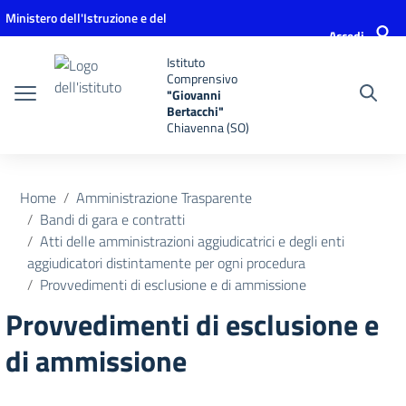
Vai ai contenuti
Vai al menu di navigazione
Vai al footer
Ministero dell'Istruzione e del
Accedi
Merito
Istituto
Comprensivo
"Giovanni
Bertacchi"
Chiavenna (SO)
Home
Amministrazione Trasparente
Bandi di gara e contratti
Atti delle amministrazioni aggiudicatrici e degli enti
aggiudicatori distintamente per ogni procedura
Provvedimenti di esclusione e di ammissione
Provvedimenti di esclusione e
di ammissione