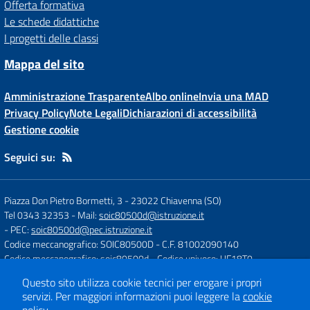
Offerta formativa
Le schede didattiche
I progetti delle classi
Mappa del sito
Amministrazione Trasparente
Albo online
Invia una MAD
Privacy Policy
Note Legali
Dichiarazioni di accessibilità
Gestione cookie
Seguici su:
Piazza Don Pietro Bormetti, 3
-
23022 Chiavenna (SO)
Tel 0343 32353
- Mail:
soic80500d@istruzione.it
- PEC:
soic80500d@pec.istruzione.it
Codice meccanografico: SOIC80500D
- C.F. 81002090140
Codice meccanografico: soic80500d
- Codice univoco: UF18T0
Questo sito utilizza cookie tecnici per erogare i propri
servizi.
Per maggiori informazioni puoi leggere la
cookie
Concept & Design by
Designers Italia