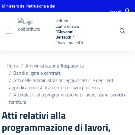
Vai ai contenuti
Vai al menu di navigazione
Vai al footer
Ministero dell'Istruzione e del
Accedi
Merito
Istituto
Comprensivo
"Giovanni
Bertacchi"
Chiavenna (SO)
Home
Amministrazione Trasparente
Bandi di gara e contratti
Atti delle amministrazioni aggiudicatrici e degli enti
aggiudicatori distintamente per ogni procedura
Atti relativi alla programmazione di lavori, opere, servizi e
forniture
Atti relativi alla
programmazione di lavori,