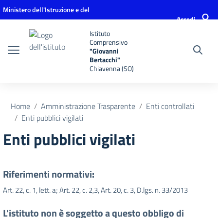
Vai ai contenuti
Vai al menu di navigazione
Vai al footer
Ministero dell'Istruzione e del
Accedi
Merito
Istituto
Comprensivo
"Giovanni
Bertacchi"
Chiavenna (SO)
Home
Amministrazione Trasparente
Enti controllati
Enti pubblici vigilati
Enti pubblici vigilati
Riferimenti normativi:
Art. 22, c. 1, lett. a; Art. 22, c. 2,3, Art. 20, c. 3, D.lgs. n. 33/2013
L'istituto non è soggetto a questo obbligo di