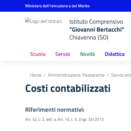
Vai ai contenuti
Vai al menu di navigazione
Vai al footer
Ministero dell'Istruzione e del Merito
Istituto Comprensivo
"Giovanni Bertacchi"
Chiavenna (SO)
Scuola
Servizi
Novità
Didattica
Home
Amministrazione Trasparente
Servizi er
Costi contabilizzati
Riferimenti normativi:
Art. 32, c. 2, lett. a; Art. 10, c. 5, D.lgs 33/2013