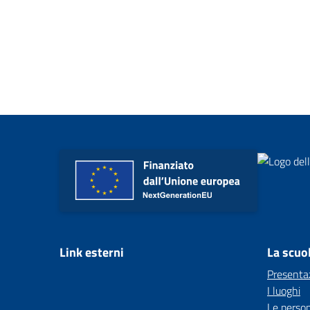
Link esterni
La scuo
Presenta
I luoghi
Le perso