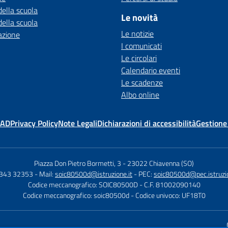
della scuola
Le novità
della scuola
Le notizie
azione
I comunicati
Le circolari
Calendario eventi
Le scadenze
Albo online
MAD
Privacy Policy
Note Legali
Dichiarazioni di accessibilità
Gestione
Piazza Don Pietro Bormetti, 3
-
23022 Chiavenna (SO)
0343 32353
- Mail:
soic80500d@istruzione.it
- PEC:
soic80500d@pec.istruzio
Codice meccanografico: SOIC80500D
- C.F. 81002090140
Codice meccanografico: soic80500d
- Codice univoco: UF18T0