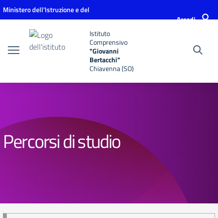
Vai ai contenuti
Vai al menu di navigazione
Vai al footer
Ministero dell'Istruzione e del
Accedi
Merito
Istituto
Comprensivo
"Giovanni
Bertacchi"
Chiavenna (SO)
Percorsi di studio