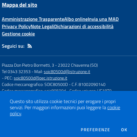
Mappa del sito
Amministrazione Trasparente
Albo online
Invia una MAD
Privacy Policy
Note Legali
Dichiarazioni di accessibilità
Gestione cookie
Seguici su:
Piazza Don Pietro Bormetti, 3
-
23022 Chiavenna (SO)
Tel 0343 32353
- Mail:
soic80500d@istruzione.it
- PEC:
soic80500d@pec.istruzione.it
Codice meccanografico: SOIC80500D
- C.F. 81002090140
Codice meccanografico: soic80500d
- Codice univoco: UF18T0
Questo sito utilizza cookie tecnici per erogare i propri
servizi.
Per maggiori informazioni puoi leggere la
cookie
Concept & Design by
Designers Italia
policy
.
Sito web realizzato con CMS
SCUOLASTICO
DEI COOKIE
PREFERENZE
OK