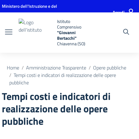
Vai ai contenuti
Vai al menu di navigazione
Vai al footer
Ministero dell'Istruzione e del
Accedi
Merito
Istituto
Comprensivo
"Giovanni
Bertacchi"
Chiavenna (SO)
Home
Amministrazione Trasparente
Opere pubbliche
Tempi costi e indicatori di realizzazione delle opere
pubbliche
Tempi costi e indicatori di
realizzazione delle opere
pubbliche