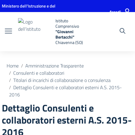
Vai ai contenuti
Vai al menu di navigazione
Vai al footer
Ministero dell'Istruzione e del
Accedi
Merito
Istituto
Comprensivo
"Giovanni
Bertacchi"
Chiavenna (SO)
Home
Amministrazione Trasparente
Consulenti e collaboratori
Titolari di incarichi di collaborazione o consulenza
Dettaglio Consulenti e collaboratori esterni A.S. 2015-
2016
Dettaglio Consulenti e
collaboratori esterni A.S. 2015-
2016