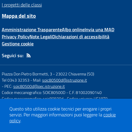
I progetti delle classi
Mappa del sito
Amministrazione Trasparente
Albo online
Invia una MAD
Privacy Policy
Note Legali
Dichiarazioni di accessibilità
Gestione cookie
Seguici su:
Piazza Don Pietro Bormetti, 3
-
23022 Chiavenna (SO)
Tel 0343 32353
- Mail:
soic80500d@istruzione.it
- PEC:
soic80500d@pec.istruzione.it
Codice meccanografico: SOIC80500D
- C.F. 81002090140
Codice meccanografico: soic80500d
- Codice univoco: UF18T0
Questo sito utilizza cookie tecnici per erogare i propri
servizi.
Per maggiori informazioni puoi leggere la
cookie
Concept & Design by
Designers Italia
policy
.
Sito web realizzato con CMS
SCUOLASTICO