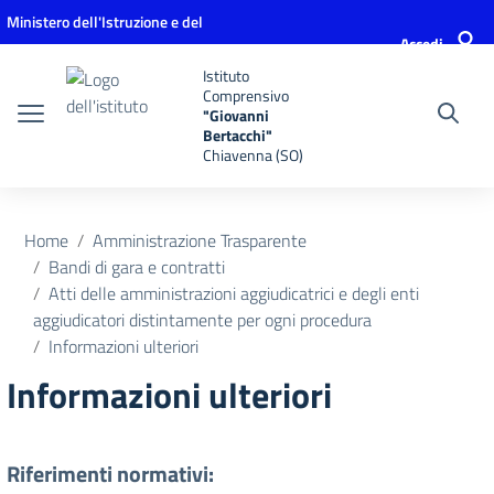
Vai ai contenuti
Vai al menu di navigazione
Vai al footer
Ministero dell'Istruzione e del
Accedi
Merito
Istituto
Comprensivo
"Giovanni
Bertacchi"
Chiavenna (SO)
Home
Amministrazione Trasparente
Bandi di gara e contratti
Atti delle amministrazioni aggiudicatrici e degli enti
aggiudicatori distintamente per ogni procedura
Informazioni ulteriori
Informazioni ulteriori
Riferimenti normativi: