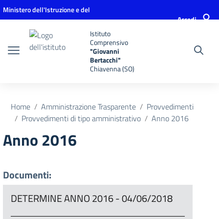
Vai ai contenuti
Vai al menu di navigazione
Vai al footer
Ministero dell'Istruzione e del
Accedi
Merito
Istituto
Comprensivo
"Giovanni
Bertacchi"
Chiavenna (SO)
Home
Amministrazione Trasparente
Provvedimenti
Provvedimenti di tipo amministrativo
Anno 2016
Anno 2016
Documenti:
DETERMINE ANNO 2016 - 04/06/2018