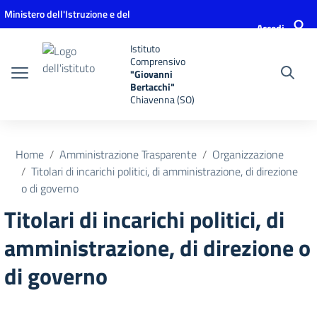
Vai ai contenuti
Vai al menu di navigazione
Vai al footer
Ministero dell'Istruzione e del
Accedi
Merito
Istituto
Comprensivo
"Giovanni
Bertacchi"
Chiavenna (SO)
Home
Amministrazione Trasparente
Organizzazione
Titolari di incarichi politici, di amministrazione, di direzione
o di governo
Titolari di incarichi politici, di
amministrazione, di direzione o
di governo