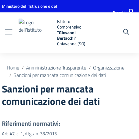
Vai ai contenuti
Vai al menu di navigazione
Vai al footer
Ministero dell'Istruzione e del
Accedi
Merito
Istituto
Comprensivo
"Giovanni
Bertacchi"
Chiavenna (SO)
Home
Amministrazione Trasparente
Organizzazione
Sanzioni per mancata comunicazione dei dati
Sanzioni per mancata
comunicazione dei dati
Riferimenti normativi:
Art. 47, c. 1, d.lgs. n. 33/2013