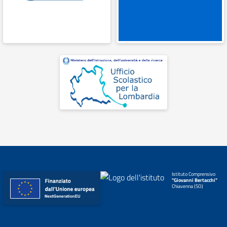
Istituto Comprensivo
"Giovanni Bertacchi"
Chiavenna (SO)