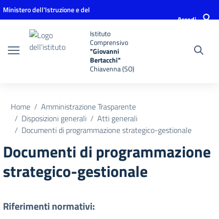
Vai ai contenuti
Vai al menu di navigazione
Vai al footer
Ministero dell'Istruzione e del
Accedi
Merito
Istituto
Comprensivo
"Giovanni
Bertacchi"
Chiavenna (SO)
Home
Amministrazione Trasparente
Disposizioni generali
Atti generali
Documenti di programmazione strategico-gestionale
Documenti di programmazione
strategico-gestionale
Riferimenti normativi: