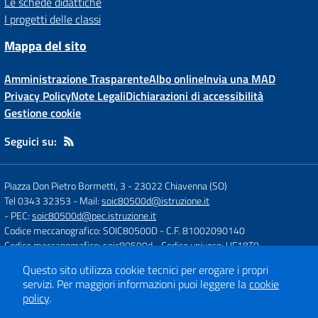
Le schede didattiche
I progetti delle classi
Mappa del sito
Amministrazione Trasparente
Albo online
Invia una MAD
Privacy Policy
Note Legali
Dichiarazioni di accessibilità
Gestione cookie
Seguici su:
Piazza Don Pietro Bormetti, 3
-
23022 Chiavenna (SO)
Tel 0343 32353
- Mail:
soic80500d@istruzione.it
- PEC:
soic80500d@pec.istruzione.it
Codice meccanografico: SOIC80500D
- C.F. 81002090140
Codice meccanografico: soic80500d
- Codice univoco: UF18T0
Questo sito utilizza cookie tecnici per erogare i propri
servizi.
Per maggiori informazioni puoi leggere la
cookie
Concept & Design by
Designers Italia
policy
.
Sito web realizzato con CMS
SCUOLASTICO