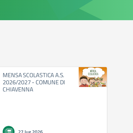
MENSA SCOLASTICA A.S.
CAL
2026/2027 - COMUNE DI
A.S.
CHIAVENNA
27 lug 2026