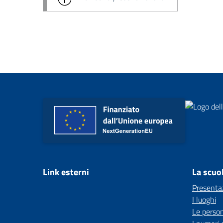
Link esterni
La scuo
Presenta
I luoghi
Le perso