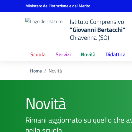
Vai ai contenuti
Vai al menu di navigazione
Vai al footer
Ministero dell'Istruzione e del Merito
Istituto Comprensivo
"Giovanni Bertacchi"
Chiavenna (SO)
Scuola
Servizi
Novità
Didattica
Home
Novità
Novità
Rimani aggiornato su quello che a
nella scuola