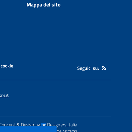
Mappa del sito
 cookie
Seguici su:
ne.it
Concept & Design by
Designers Italia
eb realizzato con CMS
SCUOLASTICO