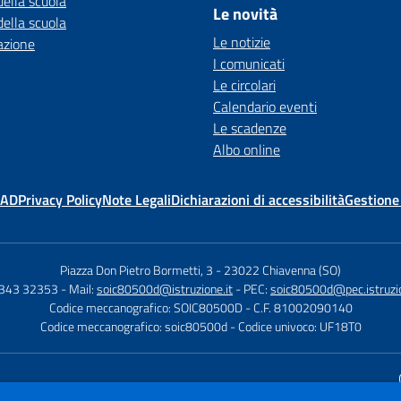
della scuola
Le novità
della scuola
Le notizie
azione
I comunicati
Le circolari
Calendario eventi
Le scadenze
Albo online
MAD
Privacy Policy
Note Legali
Dichiarazioni di accessibilità
Gestione
Piazza Don Pietro Bormetti, 3
-
23022 Chiavenna (SO)
0343 32353
- Mail:
soic80500d@istruzione.it
- PEC:
soic80500d@pec.istruzio
Codice meccanografico: SOIC80500D
- C.F. 81002090140
Codice meccanografico: soic80500d
- Codice univoco: UF18T0
Sito w