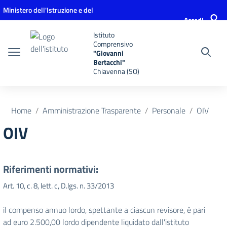
Vai ai contenuti
Vai al menu di navigazione
Vai al footer
Ministero dell'Istruzione e del
Accedi
Merito
Istituto
Comprensivo
"Giovanni
Bertacchi"
Chiavenna (SO)
Home
Amministrazione Trasparente
Personale
OIV
OIV
Riferimenti normativi:
Art. 10, c. 8, lett. c, D.lgs. n. 33/2013
il compenso annuo lordo, spettante a ciascun revisore, è pari
ad euro 2.500,00 lordo dipendente liquidato dall'istituto