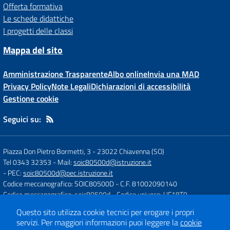
Offerta formativa
Le schede didattiche
I progetti delle classi
Mappa del sito
Amministrazione Trasparente
Albo online
Invia una MAD
Privacy Policy
Note Legali
Dichiarazioni di accessibilità
Gestione cookie
Seguici su:
Piazza Don Pietro Bormetti, 3
-
23022 Chiavenna (SO)
Tel 0343 32353
- Mail:
soic80500d@istruzione.it
- PEC:
soic80500d@pec.istruzione.it
Codice meccanografico: SOIC80500D
- C.F. 81002090140
Codice meccanografico: soic80500d
- Codice univoco: UF18T0
Questo sito utilizza cookie tecnici per erogare i propri
servizi.
Per maggiori informazioni puoi leggere la
cookie
Concept & Design by
Designers Italia