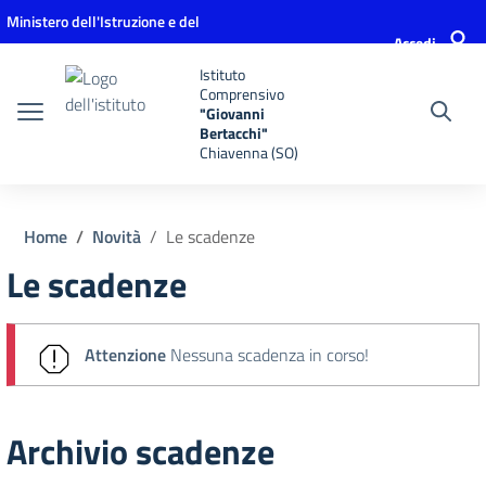
Vai ai contenuti
Vai al menu di navigazione
Vai al footer
Ministero dell'Istruzione e del
Accedi
Merito
Istituto
Comprensivo
"Giovanni
Bertacchi"
Chiavenna (SO)
Home
Novità
Le scadenze
Le scadenze
Attenzione
Nessuna scadenza in corso!
Archivio scadenze