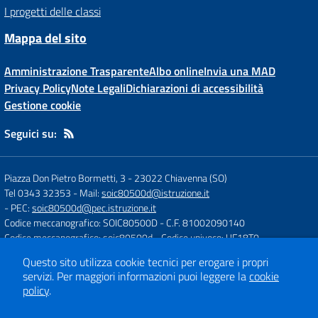
I progetti delle classi
Mappa del sito
Amministrazione Trasparente
Albo online
Invia una MAD
Privacy Policy
Note Legali
Dichiarazioni di accessibilità
Gestione cookie
Seguici su:
Piazza Don Pietro Bormetti, 3
-
23022 Chiavenna (SO)
Tel 0343 32353
- Mail:
soic80500d@istruzione.it
- PEC:
soic80500d@pec.istruzione.it
Codice meccanografico: SOIC80500D
- C.F. 81002090140
Codice meccanografico: soic80500d
- Codice univoco: UF18T0
Questo sito utilizza cookie tecnici per erogare i propri
servizi.
Per maggiori informazioni puoi leggere la
cookie
Concept & Design by
Designers Italia
policy
.
Sito web realizzato con CMS
SCUOLASTICO