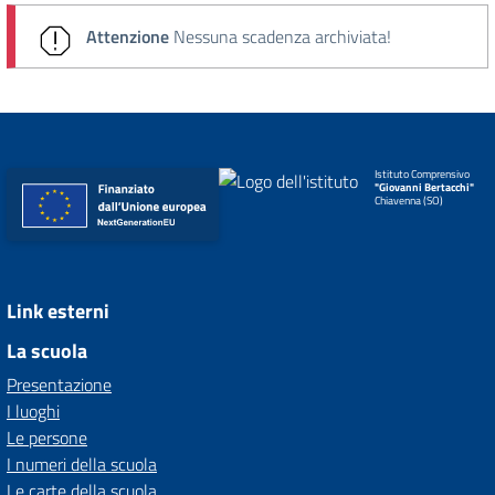
Attenzione
Nessuna scadenza archiviata!
Istituto Comprensivo
"Giovanni Bertacchi"
Chiavenna (SO)
Link esterni
La scuola
Presentazione
I luoghi
Le persone
I numeri della scuola
Le carte della scuola