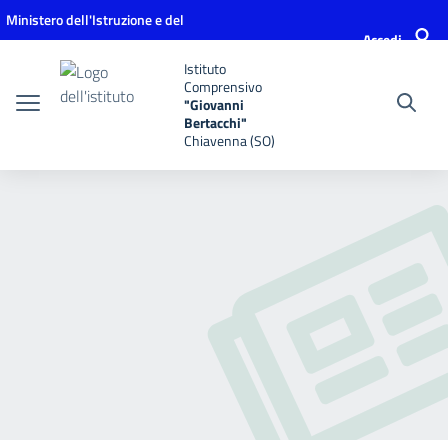
Vai ai contenuti
Vai al menu di navigazione
Vai al footer
Ministero dell'Istruzione e del
Accedi
Merito
Istituto
Comprensivo
"Giovanni
Bertacchi"
Chiavenna (SO)