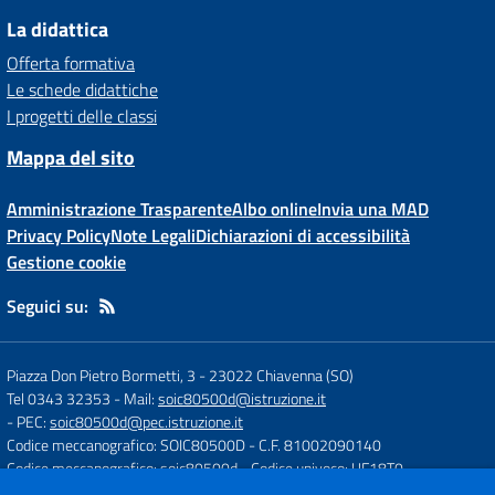
La didattica
Offerta formativa
Le schede didattiche
I progetti delle classi
Mappa del sito
Amministrazione Trasparente
Albo online
Invia una MAD
Privacy Policy
Note Legali
Dichiarazioni di accessibilità
Gestione cookie
Seguici su:
Piazza Don Pietro Bormetti, 3
-
23022 Chiavenna (SO)
Tel 0343 32353
- Mail:
soic80500d@istruzione.it
- PEC:
soic80500d@pec.istruzione.it
Codice meccanografico: SOIC80500D
- C.F. 81002090140
Codice meccanografico: soic80500d
- Codice univoco: UF18T0