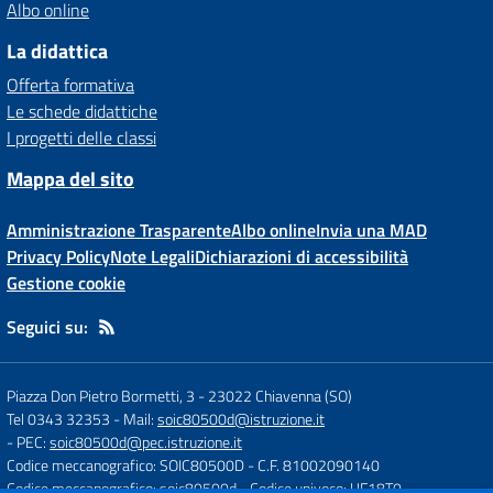
Albo online
La didattica
Offerta formativa
Le schede didattiche
I progetti delle classi
Mappa del sito
Amministrazione Trasparente
Albo online
Invia una MAD
Privacy Policy
Note Legali
Dichiarazioni di accessibilità
Gestione cookie
Seguici su:
Piazza Don Pietro Bormetti, 3
-
23022 Chiavenna (SO)
Tel 0343 32353
- Mail:
soic80500d@istruzione.it
- PEC:
soic80500d@pec.istruzione.it
Codice meccanografico: SOIC80500D
- C.F. 81002090140
Codice meccanografico: soic80500d
- Codice univoco: UF18T0