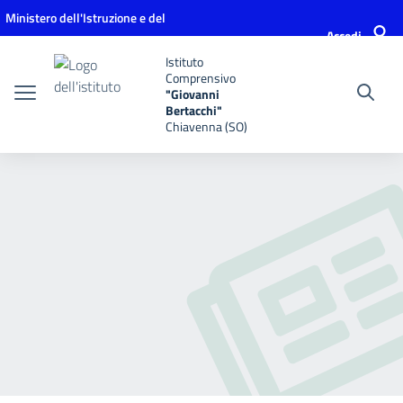
Vai ai contenuti
Vai al menu di navigazione
Vai al footer
Ministero dell'Istruzione e del
Accedi
Merito
Istituto
Comprensivo
"Giovanni
Bertacchi"
Chiavenna (SO)