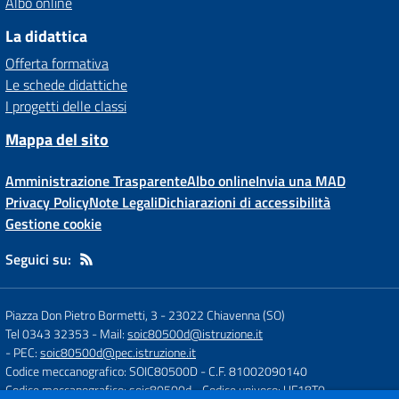
Albo online
La didattica
Offerta formativa
Le schede didattiche
I progetti delle classi
Mappa del sito
Amministrazione Trasparente
Albo online
Invia una MAD
Privacy Policy
Note Legali
Dichiarazioni di accessibilità
Gestione cookie
Seguici su:
Piazza Don Pietro Bormetti, 3
-
23022 Chiavenna (SO)
Tel 0343 32353
- Mail:
soic80500d@istruzione.it
- PEC:
soic80500d@pec.istruzione.it
Codice meccanografico: SOIC80500D
- C.F. 81002090140
Codice meccanografico: soic80500d
- Codice univoco: UF18T0