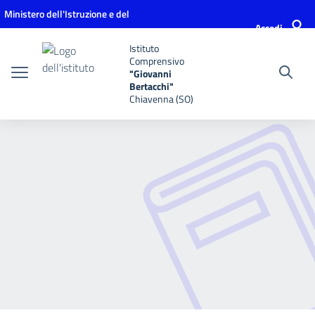
Vai ai contenuti
Vai al menu di navigazione
Vai al footer
Ministero dell'Istruzione e del
Accedi
Merito
Istituto
Comprensivo
"Giovanni
Bertacchi"
Chiavenna (SO)